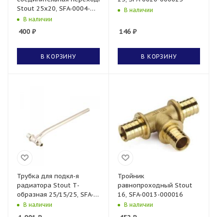
Stout 25x20, SFA-0004-
В наличии
002520
В наличии
400
₽
146
₽
В КОРЗИНУ
В КОРЗИНУ
Трубка для подкл-я
Тройник
радиатора Stout Т-
равнопроходный Stout
образная 25/15/25, SFA-
16, SFA-0013-000016
0026-252525
В наличии
В наличии