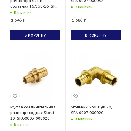
радиатора Stout Т-
SFA-0007-000032
образная 16/250/16, SFA-
В наличии
0026-162516
В наличии
1 346
₽
1 586
₽
В КОРЗИНУ
В КОРЗИНУ
Муфта соединительная
Угольник Stout 90 20,
равнопроходная Stout
SFA-0007-000020
20, SFA-0003-000020
В наличии
В наличии