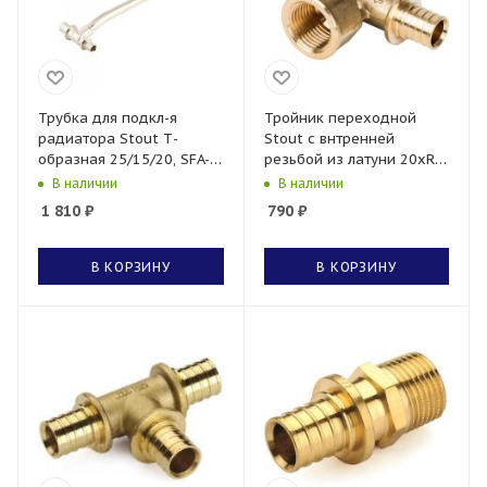
Трубка для подкл-я
Тройник переходной
радиатора Stout Т-
Stout с внтренней
образная 25/15/20, SFA-
резьбой из латуни 20xRp
0026-252520
3/4
В наличии
В наличии
1 810
₽
790
₽
В КОРЗИНУ
В КОРЗИНУ