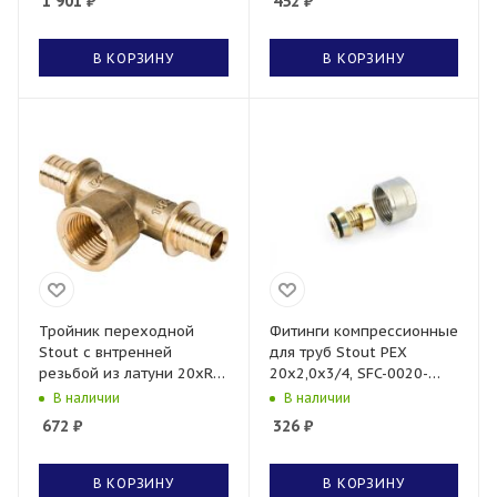
1 901
₽
452
₽
В КОРЗИНУ
В КОРЗИНУ
Тройник переходной
Фитинги компрессионные
Stout с внтренней
для труб Stout PEX
резьбой из латуни 20xRp
20x2,0x3/4, SFC-0020-
1/2
002020
В наличии
В наличии
672
₽
326
₽
В КОРЗИНУ
В КОРЗИНУ