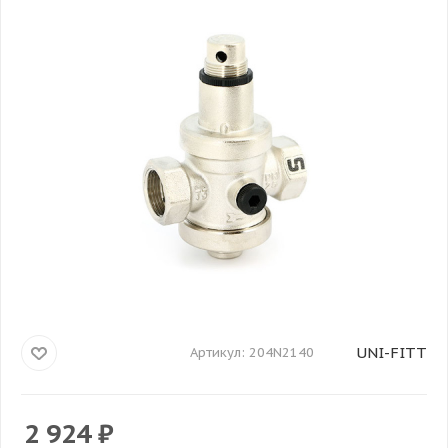
UNI-FITT
Артикул:
204N2140
2 924
₽