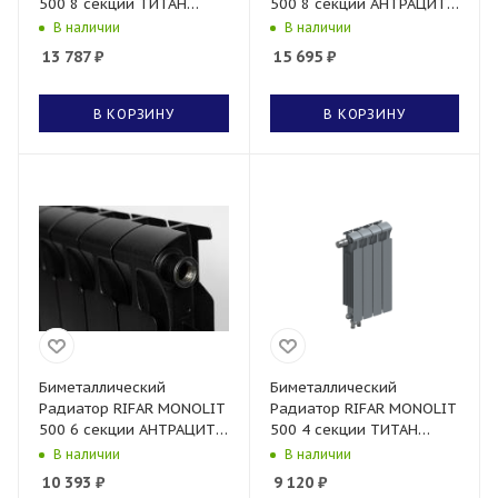
500 8 секции ТИТАН
500 8 секции АНТРАЦИТ
боковое подключение
нижнее левое
В наличии
В наличии
подключение
13 787
₽
15 695
₽
В КОРЗИНУ
В КОРЗИНУ
Биметаллический
Биметаллический
Радиатор RIFAR MONOLIT
Радиатор RIFAR MONOLIT
500 6 секции АНТРАЦИТ
500 4 секции ТИТАН
боковое подключение
нижнее левое
В наличии
В наличии
подключение
10 393
₽
9 120
₽