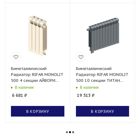
Биметаллический
Биметаллический
Радиатор RIFAR MONOLIT
Радиатор RIFAR MONOLIT
500 4 секции АЙВОРИ
500 10 секции ТИТАН
боковое подключение
нижнее левое
В наличии
В наличии
подключение
6 681
₽
19 513
₽
В КОРЗИНУ
В КОРЗИНУ