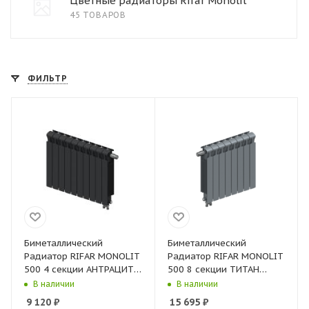
Цветные радиаторы Rifar Monolit
45 ТОВАРОВ
ФИЛЬТР
Биметаллический
Биметаллический
Радиатор RIFAR MONOLIT
Радиатор RIFAR MONOLIT
500 4 секции АНТРАЦИТ
500 8 секции ТИТАН
нижнее правое
нижнее левое
В наличии
В наличии
подключение
подключение
9 120
₽
15 695
₽