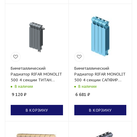
Биметаллический
Биметаллический
Радиатор RIFAR MONOLIT
Радиатор RIFAR MONOLIT
500 4 секции ТИТАН
500 4 секции САПФИР
нижнее правое
боковое подключение
В наличии
В наличии
подключение
9 120
₽
6 681
₽
В КОРЗИНУ
В КОРЗИНУ