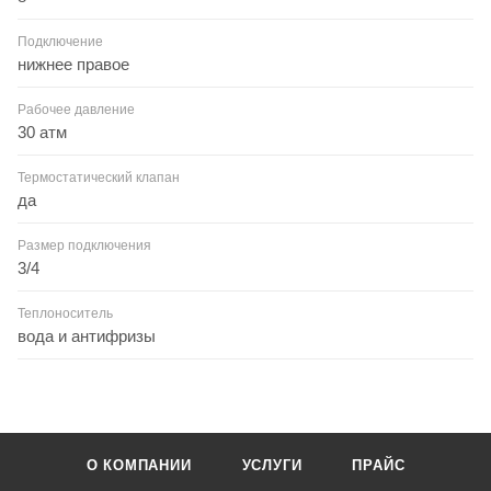
Подключение
нижнее правое
Рабочее давление
30 атм
Термостатический клапан
да
Размер подключения
3/4
Теплоноситель
вода и антифризы
О КОМПАНИИ
УСЛУГИ
ПРАЙС