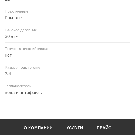
Подключение
боковое
Рабочее давление
30 атм
Термостатический клапан
нет
Размер подключения
3/4
Теплоноситель
вода и антифризы
О КОМПАНИИ
УСЛУГИ
ПРАЙС