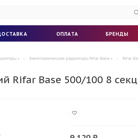
ДОСТАВКА
ОПЛАТА
БРЕНДЫ
—
—
адиаторы
Биметаллические радиаторы Rifar Base
Rifar 
 Rifar Base 500/100 8 сек
9 120
₽