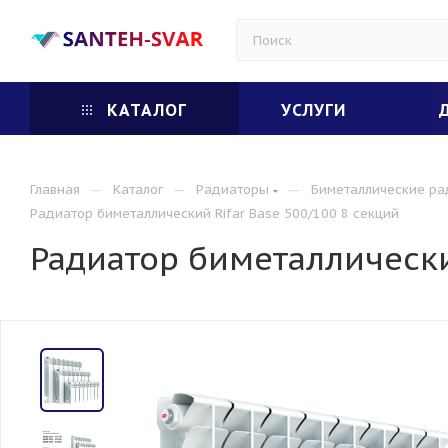
КАТАЛОГ
УСЛУГИ
—
—
—
Главная
Каталог
Радиаторы
Биметаллические р
Радиатор биметаллический Rifar Base 500/100 8 секций
Радиатор биметаллический