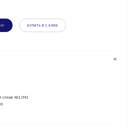
НУ
КУПИТЬ В 1 КЛИК
й сплав АК12М2
00