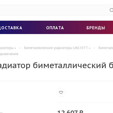
ДОСТАВКА
ОПЛАТА
БРЕНДЫ
—
—
адиаторы
Биметаллические радиаторы UNI-FITT
Биметал
одключение
радиатор биметаллический
12 607
₽