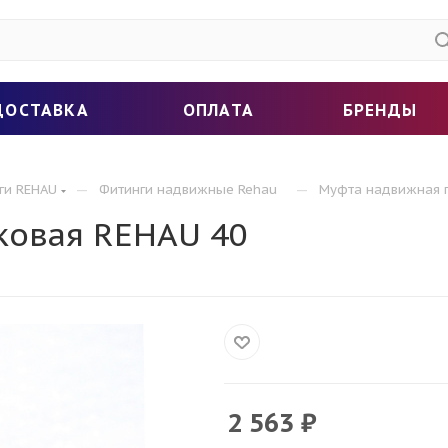
ДОСТАВКА
ОПЛАТА
БРЕНДЫ
—
—
ги REHAU
Фитинги надвижные Rehau
Муфта надвижная п
ковая REHAU 40
2 563
₽