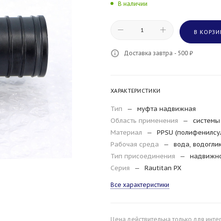
В наличии
В КОРЗИ
Доставка завтра - 500 ₽
ХАРАКТЕРИСТИКИ
Тип
—
муфта надвижная
Область применения
—
системы 
Материал
—
PPSU (полифенилсу
Рабочая среда
—
вода, водогли
Тип присоединения
—
надвижн
Серия
—
Rautitan PX
Все характеристики
Цена действительна только для инте