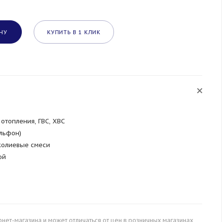
НУ
КУПИТЬ В 1 КЛИК
отопления, ГВС, ХВС
льфон)
колиевые смеси
ой
рнет-магазина и может отличаться от цен в розничных магазинах