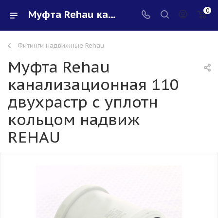
0
Муфта Rehau канализационная 110 двухрастр с уплотн кольцом надвиж REHAU - купить в интернет-магазине Santeh-svar
Фитинги надвижные Rehau
Муфта Rehau
канализационная 110
двухрастр с уплотн
кольцом надвиж
REHAU