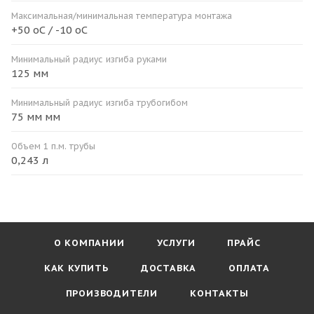
Максимальная/минимальная температура монтажа
+50 оС / -10 оС
Минимальный радиус изгиба руками
125 мм
Минимальный радиус изгиба трубогибом
75 мм мм
Объем 1 п.м. трубы
0,243 л
О КОМПАНИИ
УСЛУГИ
ПРАЙС
КАК КУПИТЬ
ДОСТАВКА
ОПЛАТА
ПРОИЗВОДИТЕЛИ
КОНТАКТЫ