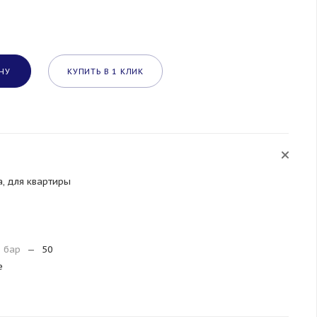
НУ
КУПИТЬ В 1 КЛИК
а, для квартиры
, бар
—
50
е