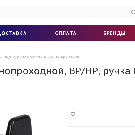
ДОСТАВКА
ОПЛАТА
БРЕНДЫ
 ВР/НР, ручка бабочка 3/4, американка
опроходной, ВР/НР, ручка б