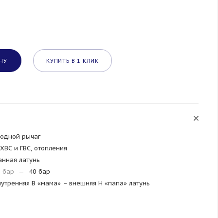
НУ
КУПИТЬ В 1 КЛИК
одной рычаг
ХВС и ГВС, отопления
анная латунь
, бар
—
40 бар
нутренняя B «мама» – внешняя H «папа» латунь