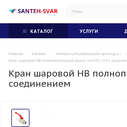
КАТАЛОГ
УСЛУГИ
—
—
Главная
Каталог
Запорно-регулирующая арматура
Кран шаровой НВ полнопроходной рычаг Uni-Fitt 3/4 с разъе
Кран шаровой НВ полнопр
соединением