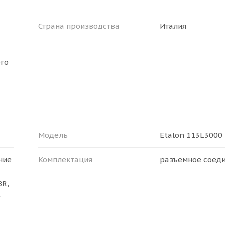
Страна производства
Италия
го
Модель
Etalon 113L3000
ние
Комплектация
разъемное соед
BR,
—