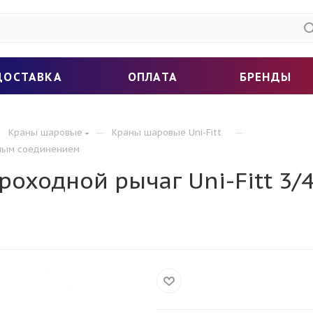
ДОСТАВКА
ОПЛАТА
БРЕНДЫ
—
—
—
Краны шаровые
Краны шаровые Uni-Fitt
мным соединением
оходной рычаг Uni-Fitt 3/