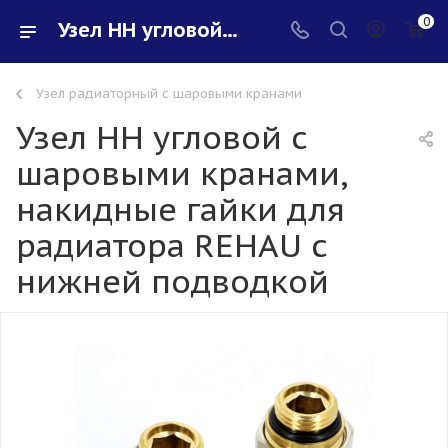
0
Узел НН угловой с шаровыми кранами, накидные гайки для радиатора REHAU с нижней подводкой - купить в интернет-магазине Santeh-svar
Узел радиаторный с шаровыми кранами
Узел НН угловой с
шаровыми кранами,
накидные гайки для
радиатора REHAU с
нижней подводкой